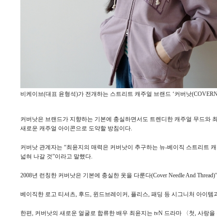
비케이브(대표 윤형석)가 전개하는 스트리트 캐주얼 브랜드 ‘커버낫(COVERN
커버낫은 브랜드가 지향하는 기본에 충실하면서도 트렌디한 캐주얼 무드와 최윤
새로운 캐주얼 아이콘으로 도약할 방침이다.
커버낫 관계자는 “최윤지의 매력은 커버낫이 추구하는 뉴-베이직 스트리트 캐
넓혀 나갈 것”이라고 말했다.
2008년 런칭한 커버낫은 기본에 충실한 옷을 다룬다(Cover Needle And 
베이직한 로고 티셔츠, 후드, 윈드브레이커, 플리스, 패딩 등 시그니처 아
한편, 커버낫의 새로운 얼굴로 합류한 배우 최윤지는 tvN 드라마 〈첫, 사랑